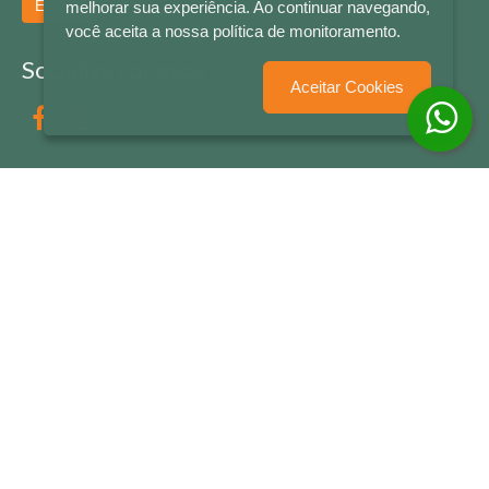
Enviar
melhorar sua experiência. Ao continuar navegando,
você aceita a nossa política de monitoramento.
Socialize conosco
Aceitar Cookies
Formas de Pagamento
LETRAS & CIA - CNPJ n° 88.587.548/0001-20 - Térreo Bourbon Shopping - AV. NAÇÕES
UNIDAS , 2001 - Lojas 1064/1065 - RIO BRANCO - - NOVO HAMBURGO - RS
© 2026 LETRAS & CIA - Todos os Direitos Reservados
Desenvolvido por
Partner Sistemas