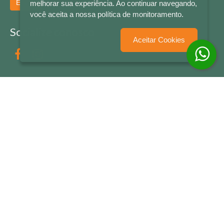
Enviar
melhorar sua experiência. Ao continuar navegando,
você aceita a nossa política de monitoramento.
Socialize conosco
Aceitar Cookies
Formas de Pagamento
LETRAS & CIA - CNPJ n° 88.587.548/0001-20 - Térreo Bourbon Shopping - AV. NAÇÕES
UNIDAS , 2001 - Lojas 1064/1065 - RIO BRANCO - - NOVO HAMBURGO - RS
© 2026 LETRAS & CIA - Todos os Direitos Reservados
Desenvolvido por
Partner Sistemas