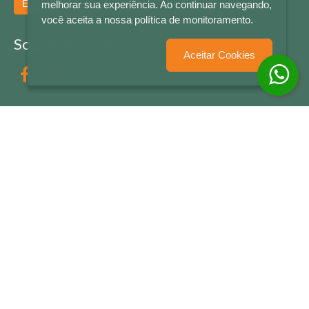
Enviar
melhorar sua experiência. Ao continuar navegando,
você aceita a nossa política de monitoramento.
Socialize conosco
Aceitar Cookies
Formas de Pagamento
LETRAS & CIA - CNPJ n° 88.587.548/0001-20 - Térreo Bourbon Shopping - AV. NAÇÕES
UNIDAS , 2001 - Lojas 1064/1065 - RIO BRANCO - - NOVO HAMBURGO - RS
© 2026 LETRAS & CIA - Todos os Direitos Reservados
Desenvolvido por
Partner Sistemas