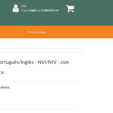
Olá!
Login
Cadastre-se
Faça
ou
Fale Conosco
Português/Inglês - NVI/NIV - com
ra
BRASIL