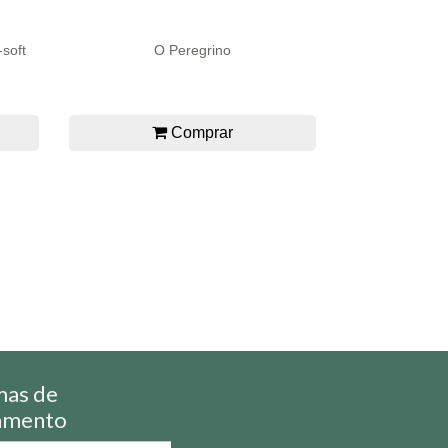
-soft
O Peregrino
Comprar
mas de
amento