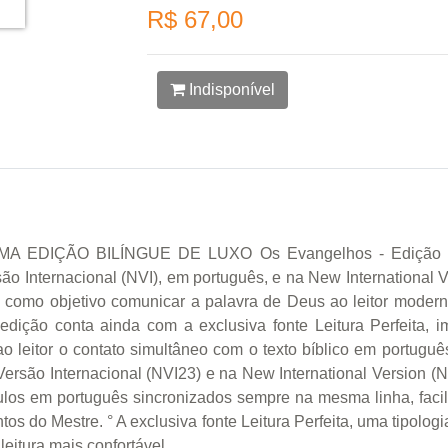
R$ 67,00
Indisponível
ÇÃO BILÍNGUE DE LUXO Os Evangelhos - Edição Bilín
o Internacional (NVI), em português, e na New International V
êm como objetivo comunicar a palavra de Deus ao leitor moder
 A edição conta ainda com a exclusiva fonte Leitura Perfeita
o leitor o contato simultâneo com o texto bíblico em portu
ersão Internacional (NVI23) e na New International Version 
ulos em português sincronizados sempre na mesma linha, facili
s do Mestre. ° A exclusiva fonte Leitura Perfeita, uma tipolog
eitura mais confortável.