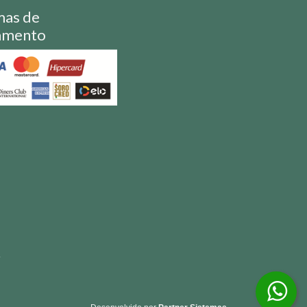
mas de
amento
S