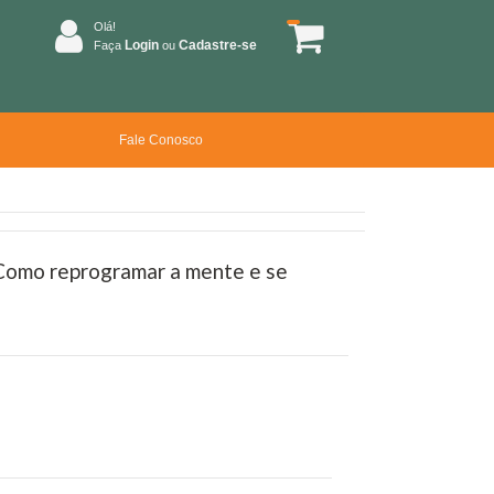
Olá!
Login
Cadastre-se
Faça
ou
Fale Conosco
 Como reprogramar a mente e se