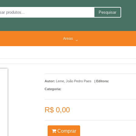
Pesquisar
Areas
Autor:
Leme, João Pedro Paes
|
Editora:
Categoria:
R$ 0,00
Comprar