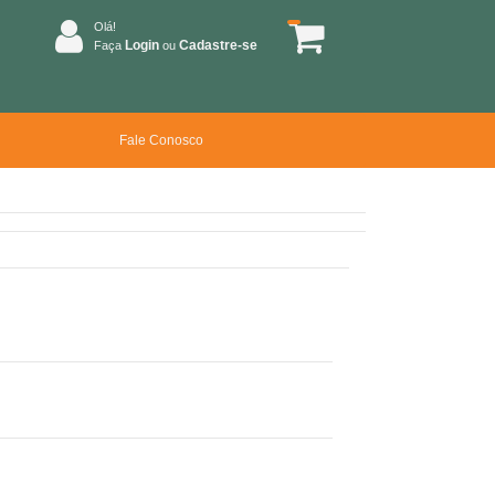
Olá!
Login
Cadastre-se
Faça
ou
Fale Conosco