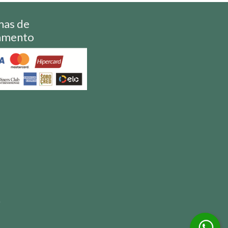
mas de
amento
S