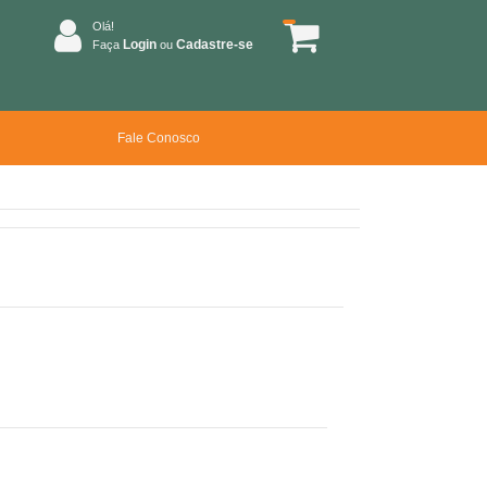
Olá!
Login
Cadastre-se
Faça
ou
Fale Conosco