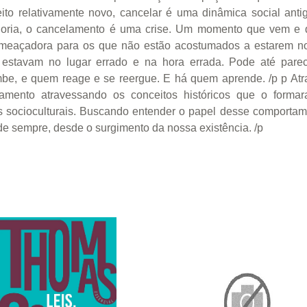
relativamente novo, cancelar é uma dinâmica social antiga,
maioria, o cancelamento é uma crise. Um momento que vem e 
eaçadora para os que não estão acostumados a estarem no
 estavam no lugar errado e na hora errada. Pode até pare
e, e quem reage e se reergue. E há quem aprende. /p p Atrav
lamento atravessando os conceitos históricos que o forma
 socioculturais. Buscando entender o papel desse comportame
de sempre, desde o surgimento da nossa existência. /p