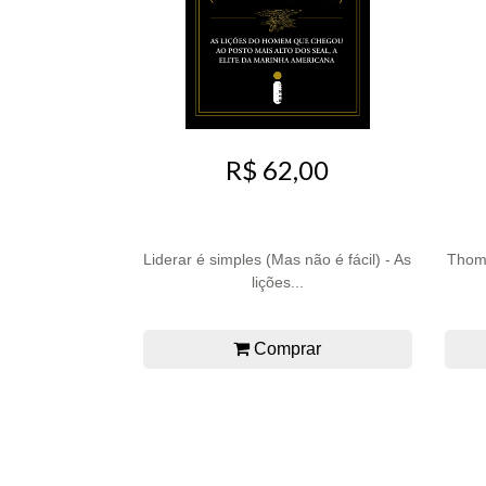
R$ 62,00
Liderar é simples (Mas não é fácil) - As
Thoma
lições...
Comprar