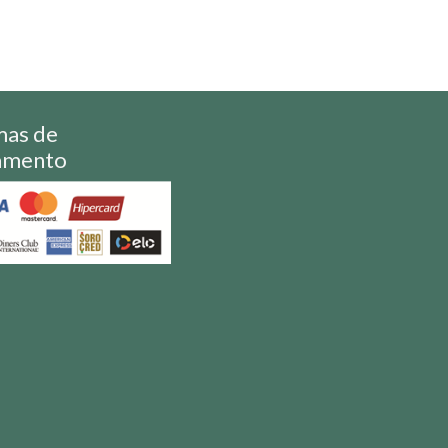
mas de
amento