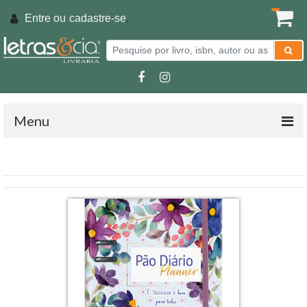
Entre ou
cadastre-se
.
Menu