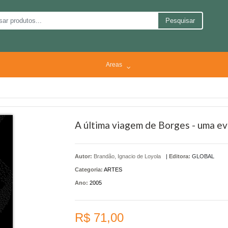
Pesquisar
Areas
A última viagem de Borges - uma e
Autor:
Brandão, Ignacio de Loyola
|
Editora:
GLOBAL
Categoria:
ARTES
Ano:
2005
R$ 71,00