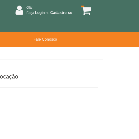
Olá!
Login
Cadastre-se
Faça
ou
Fale Conosco
vocação