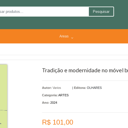
Pesquisar
Areas
Tradição e modernidade no móvel br
Autor:
Varios
|
Editora:
OLHARES
Categoria:
ARTES
Ano:
2024
R$ 101,00