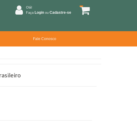
Olá!
Login
Cadastre-se
Faça
ou
Fale Conosco
asileiro