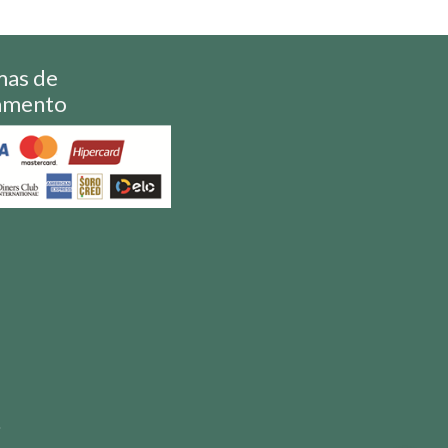
mas de
amento
S