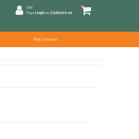
Olá!
Login
Cadastre-se
Faça
ou
Fale Conosco