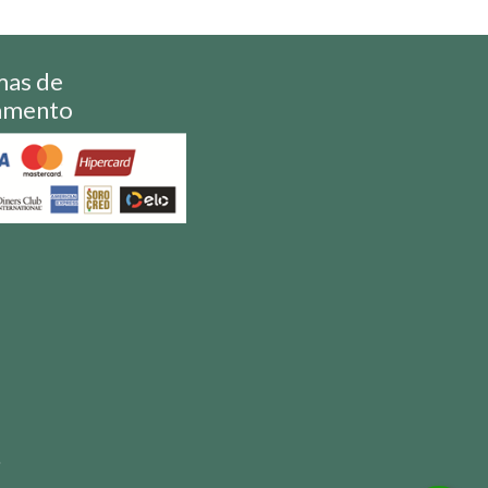
mas de
amento
S