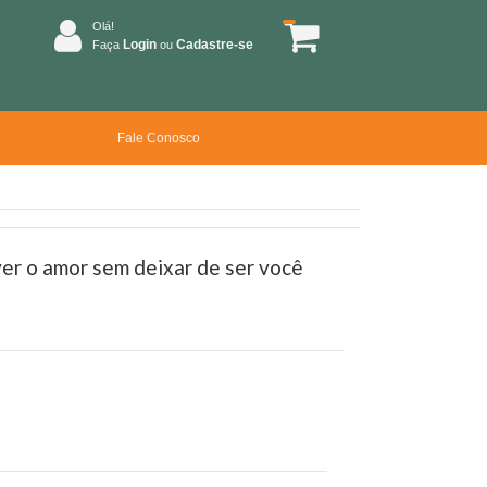
Olá!
Login
Cadastre-se
Faça
ou
Fale Conosco
ver o amor sem deixar de ser você