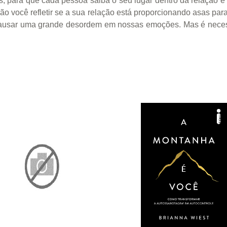
, para que cada pessoa saiba o seu lugar dentro da relação e n
rão você refletir se a sua relação está proporcionando asas pa
ausar uma grande desordem em nossas emoções. Mas é necessár