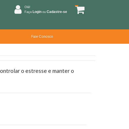
Olá!
Login
Cadastre-se
Faça
ou
Fale Conosco
ntrolar o estresse e manter o