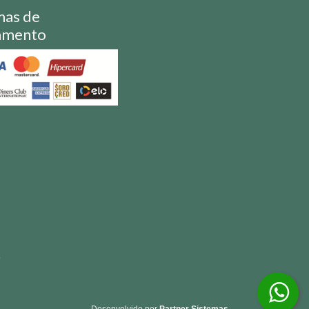
mas de
amento
S
Desenvolvido por
Partner Sistemas