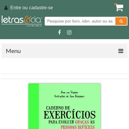
Entre ou
cadastre-se
.
Menu