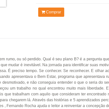
Comprar
m rumo, ou só perdido. Qual é seu plano B? é a pergunta que
que mudar é inevitável. Na jornada para identificar suas moti
ssa. É preciso tempo. Se conhecer. Se reconhecer. E olhar ao
quando apresentava o Bem Estar, programa que apresentava na
e desmotivado, e não conseguia entender o que o seria do seu 
omeçou um trabalho no qual encontrou muito mais liberdade
onais que trabalham com aquilo que consideram ter encontrado
ra chegarem lá. Através das histórias e 5 aprendizados percebe
es , Fernando Rocha ajuda o leitor a reinventar a concepção d