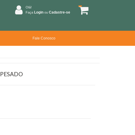
Olá!
Login
Cadastre-se
Faça
ou
Fale Conosco
 PESADO