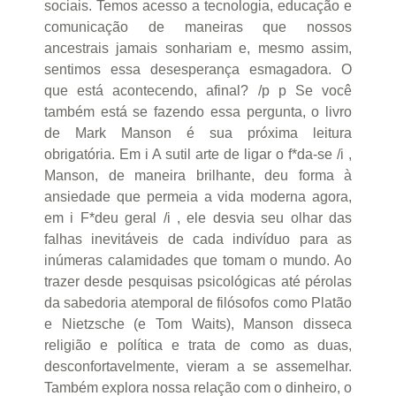
sociais. Temos acesso a tecnologia, educação e
comunicação de maneiras que nossos
ancestrais jamais sonhariam e, mesmo assim,
sentimos essa desesperança esmagadora. O
que está acontecendo, afinal? /p p Se você
também está se fazendo essa pergunta, o livro
de Mark Manson é sua próxima leitura
obrigatória. Em i A sutil arte de ligar o f*da-se /i ,
Manson, de maneira brilhante, deu forma à
ansiedade que permeia a vida moderna agora,
em i F*deu geral /i , ele desvia seu olhar das
falhas inevitáveis de cada indivíduo para as
inúmeras calamidades que tomam o mundo. Ao
trazer desde pesquisas psicológicas até pérolas
da sabedoria atemporal de filósofos como Platão
e Nietzsche (e Tom Waits), Manson disseca
religião e política e trata de como as duas,
desconfortavelmente, vieram a se assemelhar.
Também explora nossa relação com o dinheiro, o