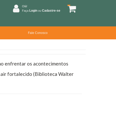
Olá!
Login
Cadastre-se
Faça
ou
Fale Conosco
mo enfrentar os acontecimentos
air fortalecido (Biblioteca Walter