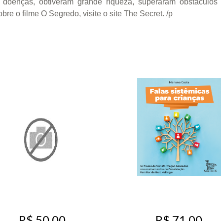
doenças, obtiveram grande riqueza, superaram obstáculos
re o filme O Segredo, visite o site The Secret. /p
R$ 50,00
R$ 71,00