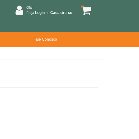
Olá!
Login
Cadastre-se
Faça
ou
Fale Conosco