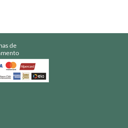
mas de
amento