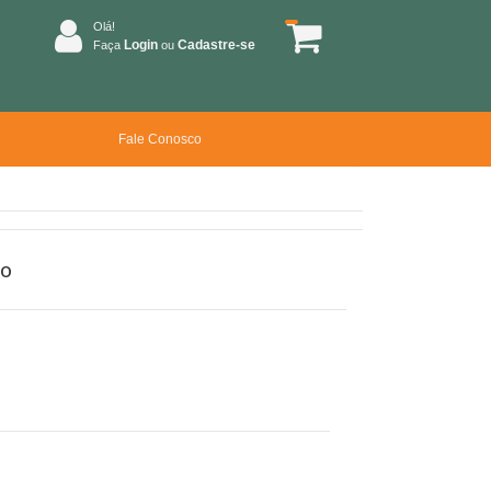
Olá!
Login
Cadastre-se
Faça
ou
Fale Conosco
ão