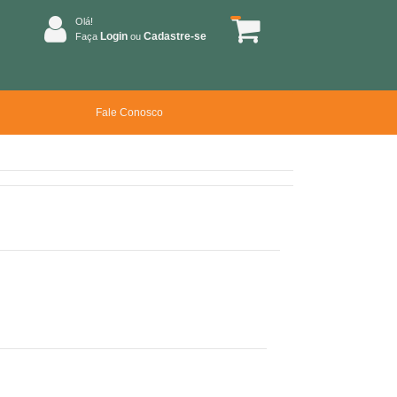
Olá!
Login
Cadastre-se
Faça
ou
Fale Conosco