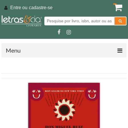
Entre ou
cadastre-se
.
Menu