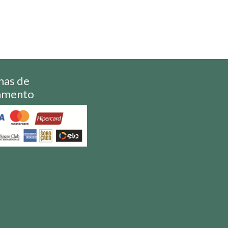
mas de
amento