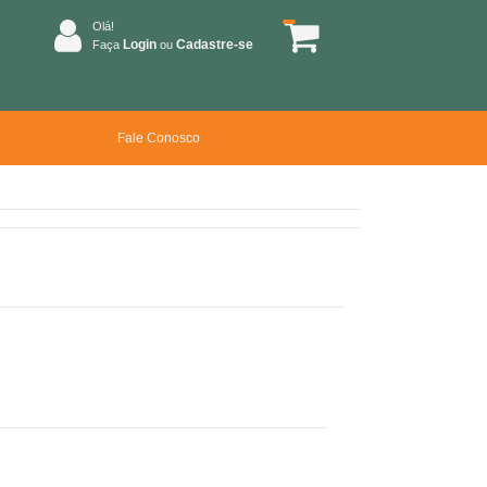
Olá!
Login
Cadastre-se
Faça
ou
Fale Conosco