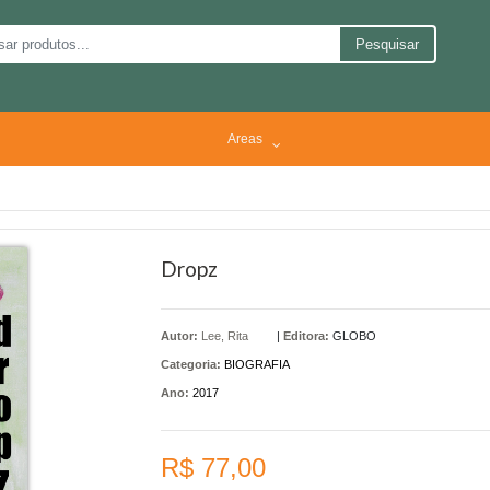
Pesquisar
Areas
Dropz
Autor:
Lee, Rita
|
Editora:
GLOBO
Categoria:
BIOGRAFIA
Ano:
2017
R$ 77,00