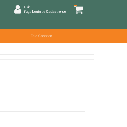
Olá!
Login
Cadastre-se
Faça
ou
Fale Conosco