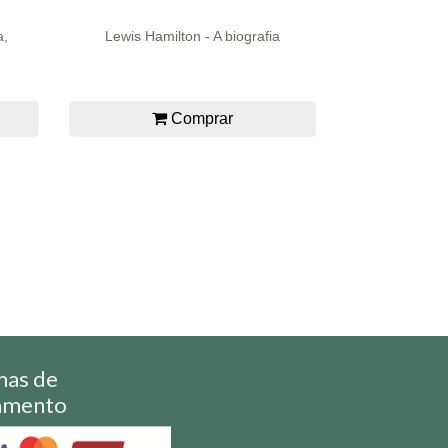
a,
Lewis Hamilton - A biografia
Comprar
mas de
amento