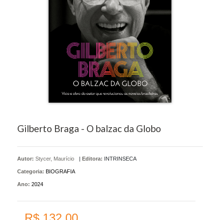
Gilberto Braga - O balzac da Globo
Autor:
Stycer, Maurício
|
Editora:
INTRINSECA
Categoria:
BIOGRAFIA
Ano:
2024
R$ 132,00