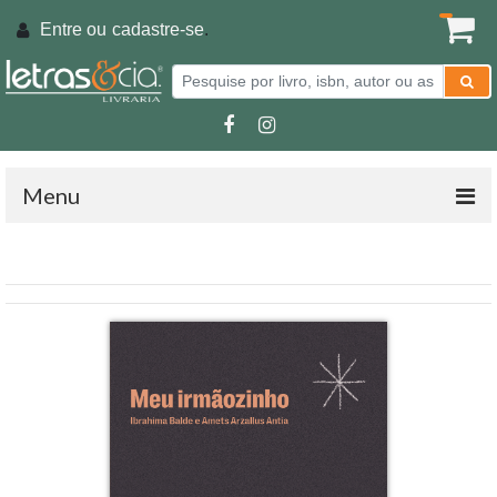
Entre ou
cadastre-se
.
Menu