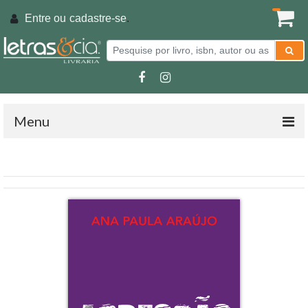
Entre ou
cadastre-se
.
Menu