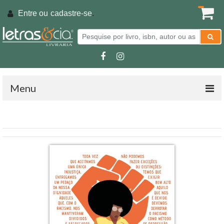
Entre ou
cadastre-se
.
Menu