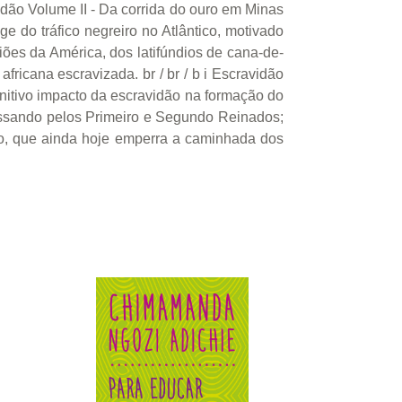
vidão Volume II - Da corrida do ouro em Minas
ge do tráfico negreiro no Atlântico, motivado
iões da América, dos latifúndios de cana-de-
fricana escravizada. br / br / b i Escravidão
finitivo impacto da escravidão na formação do
assando pelos Primeiro e Segundo Reinados;
ão, que ainda hoje emperra a caminhada dos