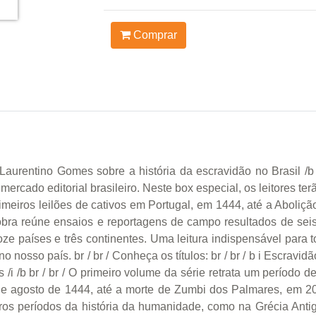
Comprar
aurentino Gomes sobre a história da escravidão no Brasil /b 
rcado editorial brasileiro. Neste box especial, os leitores ter
imeiros leilões de cativos em Portugal, em 1444, até a Aboliçã
bra reúne ensaios e reportagens de campo resultados de sei
doze países e três continentes. Uma leitura indispensável par
osso país. br / br / Conheça os títulos: br / br / b i Escravid
i /b br / br / O primeiro volume da série retrata um período de
8 de agosto de 1444, até a morte de Zumbi dos Palmares, em 
ros períodos da história da humanidade, como na Grécia Anti