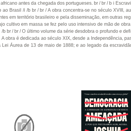
 africano antes da chegada dos portugueses. br / br / b i Escra
 Brasil /i /b br / br / A obra concentra-se no século XVIII, au
es em território brasileiro e pela disseminação, em outras reg
jo cultivo em massa se fez pelo uso intensivo de mão de obra a
i /b br / br / O último volume da série desdobra o profundo e de
. A obra é dedicada ao século XIX, desde a Independência, p
na Lei Áurea de 13 de maio de 1888; e ao legado da escravid