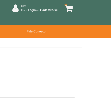
Olá!
Login
Cadastre-se
Faça
ou
Fale Conosco