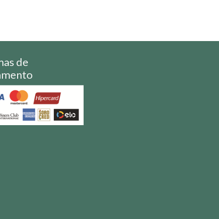
mas de
amento