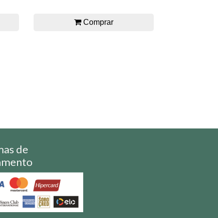
Comprar
mas de
amento