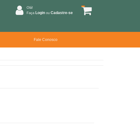
Olá!
Login
Cadastre-se
Faça
ou
Fale Conosco