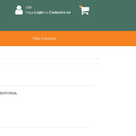
Olá!
Login
Cadastre-se
Faça
ou
Fale Conosco
EDITORIAL