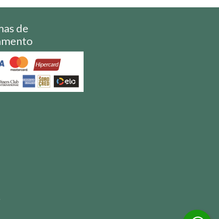
mas de
amento
S