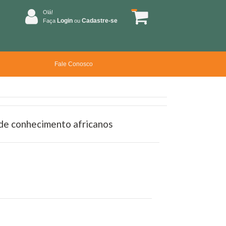
Olá!
Login
Cadastre-se
Faça
ou
Fale Conosco
s de conhecimento africanos