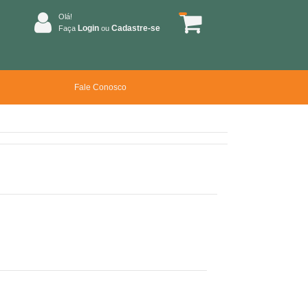
Olá!
Login
Cadastre-se
Faça
ou
Fale Conosco