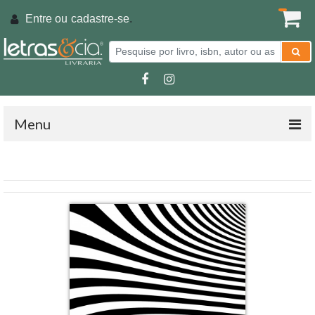
Entre ou
cadastre-se
.
Menu