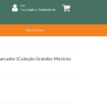
Olá!
Login
Cadastre-se
Faça
ou
Fale Conosco
marcador (Coleção Grandes Mestres