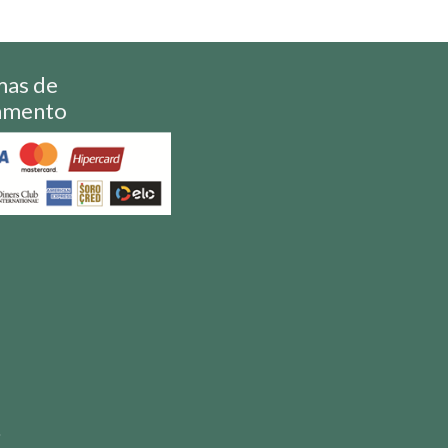
mas de
amento
S