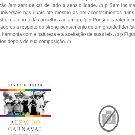
o /em sem deixar de lado a sensibilidade. /p p Sem inclina
 universais nas quais até mesmo os em acontecimentos ruins
trui o aluno e dá conselhos ao amigo. /p p Por seu caráter ínt
radores a respeito do strong pensamento de um grande líder /s
e a harmonia com a natureza e a aceitação de suas leis. /p p Fig
nios depois de sua composição. /p