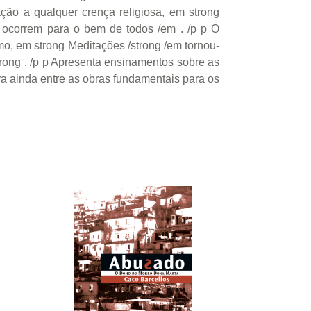
ção a qualquer crença religiosa, em strong
 ocorrem para o bem de todos /em . /p p O
imo, em strong Meditações /strong /em tornou-
trong . /p p Apresenta ensinamentos sobre as
ura ainda entre as obras fundamentais para os