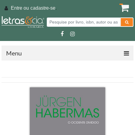
Entre ou
cadastre-se
.
Menu