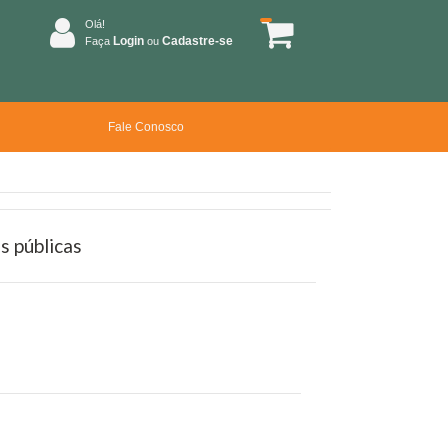
Olá!
Login
Cadastre-se
Faça
ou
Fale Conosco
as públicas