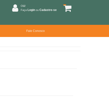
Olá!
Login
Cadastre-se
Faça
ou
Fale Conosco