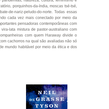
e pandemias, natureza, cultura, feminismo e
atório, porquinhos-da-índia, moscas tsé-tsé,
te-de-nariz-peludo-do-norte. Todas essas
mundo cada vez mais conectado por meio da
 importantes pensadoras contemporâneas com
ira-lata mistura de pastor-australiano com
es companheiras com quem Haraway divide o
 com cachorros na qual são avaliadas não só
e mundo habitável por meio da ética e dos