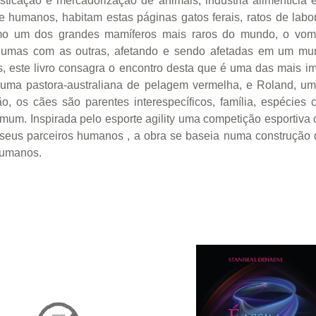
ticação e mercadorização de animais, indústria alimentícia 
e humanos, habitam estas páginas gatos ferais, ratos de labor
o um dos grandes mamíferos mais raros do mundo, o vomba
nuo umas com as outras, afetando e sendo afetadas em um 
tas, este livro consagra o encontro desta que é uma das mais
ma pastora-australiana de pelagem vermelha, e Roland, um v
, os cães são parentes interespecíficos, família, espéci
mum. Inspirada pelo esporte agility uma competição esportiva
seus parceiros humanos , a obra se baseia numa construção d
humanos.