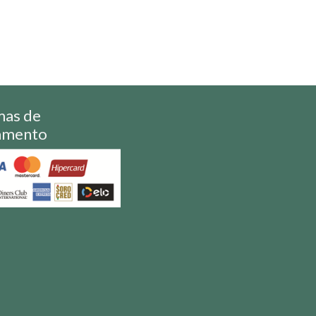
mas de
amento