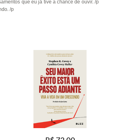
mentos que eu já tive a chance de ouvir. /p
do. /p
R$ 72,00