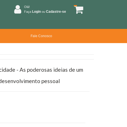
Olá!
Login
Cadastre-se
Faça
ou
Fale Conosco
icidade - As poderosas ideias de um
 desenvolvimento pessoal