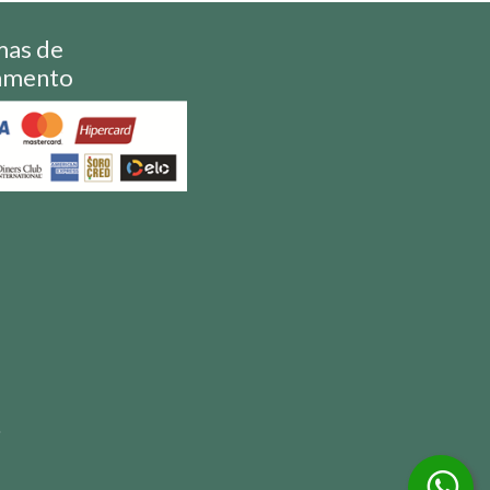
mas de
amento
S