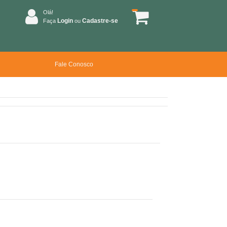
Olá!
Login
Cadastre-se
Faça
ou
Fale Conosco