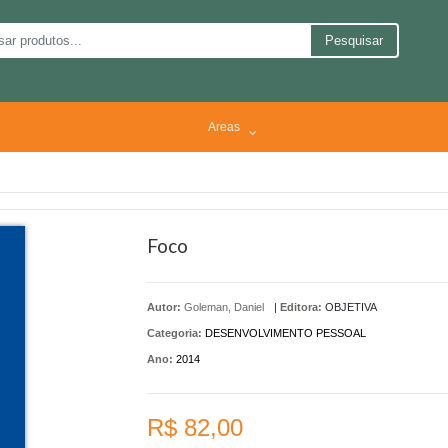
Pesquisar
Areas
Foco
Autor:
Goleman, Daniel
|
Editora:
OBJETIVA
Categoria:
DESENVOLVIMENTO PESSOAL
Ano:
2014
R$ 82,00