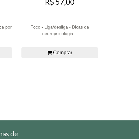
R$ 57,00
ca por
Foco - Liga/desliga - Dicas da
neuropsicologia...
Comprar
mas de