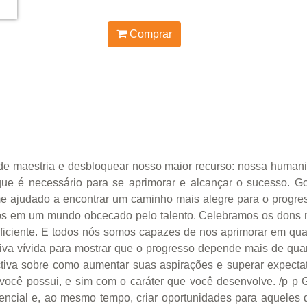
Comprar
 de maestria e desbloquear nosso maior recurso: nossa humanid
ue é necessário para se aprimorar e alcançar o sucesso. Gos
me ajudado a encontrar um caminho mais alegre para o progres
emos em um mundo obcecado pelo talento. Celebramos os dons 
ciente. E todos nós somos capazes de nos aprimorar em qualq
rativa vívida para mostrar que o progresso depende mais de q
ctiva sobre como aumentar suas aspirações e superar expect
ocê possui, e sim com o caráter que você desenvolve. /p p Gr
tencial e, ao mesmo tempo, criar oportunidades para aqueles 