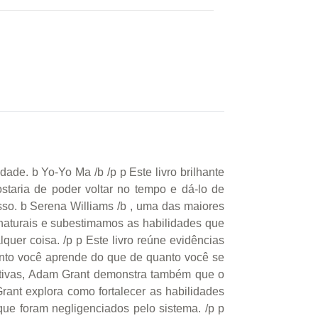
ade. b Yo-Yo Ma /b /p p Este livro brilhante
taria de poder voltar no tempo e dá-lo de
so. b Serena Williams /b , uma das maiores
naturais e subestimamos as habilidades que
uer coisa. /p p Este livro reúne evidências
uanto você aprende do que de quanto você se
ativas, Adam Grant demonstra também que o
ant explora como fortalecer as habilidades
que foram negligenciados pelo sistema. /p p