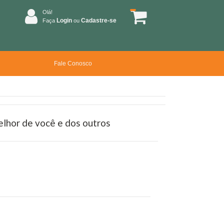
Olá!
Login
Cadastre-se
Faça
ou
Fale Conosco
elhor de você e dos outros