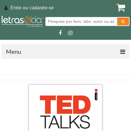
Entre ou
cadastre-se
.
Menu