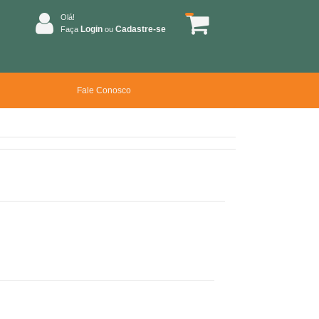
Olá!
Login
Cadastre-se
Faça
ou
Fale Conosco