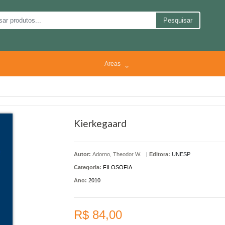
Pesquisar
Areas
Kierkegaard
Autor:
Adorno, Theodor W.
|
Editora:
UNESP
Categoria:
FILOSOFIA
Ano:
2010
R$ 84,00