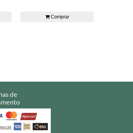
Comprar
mas de
amento