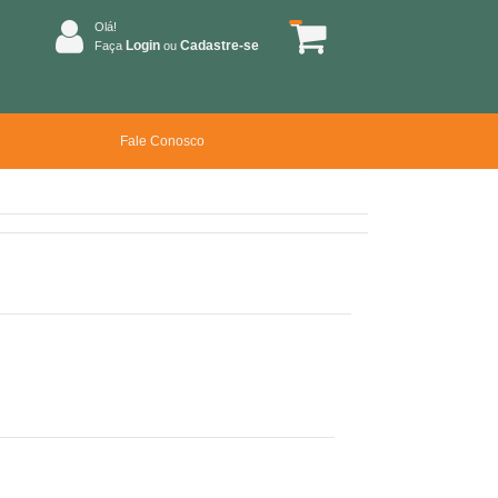
Olá!
Login
Cadastre-se
Faça
ou
Fale Conosco