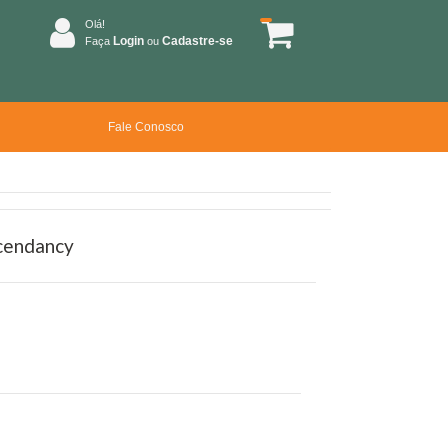
Olá!
Login
Cadastre-se
Faça
ou
Fale Conosco
scendancy