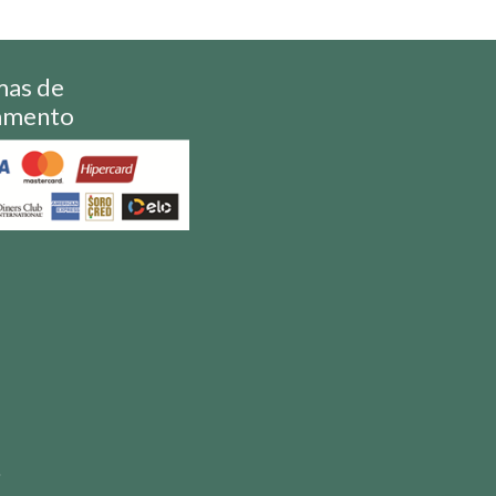
mas de
amento
S