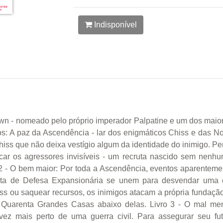
Indisponível
n - nomeado pelo próprio imperador Palpatine e um dos maiores
aos: A paz da Ascendência - lar dos enigmáticos Chiss e das 
iss que não deixa vestígio algum da identidade do inimigo. 
dicar os agressores invisíveis - um recruta nascido sem nenhu
2 - O bem maior: Por toda a Ascendência, eventos aparenteme
ta de Defesa Expansionária se unem para desvendar uma 
hiss ou saquear recursos, os inimigos atacam a própria fundaç
 Quarenta Grandes Casas abaixo delas. Livro 3 - O mal men
vez mais perto de uma guerra civil. Para assegurar seu f