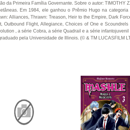
ão da Primeira Família Governante. Sobre o autor: TIMOTHY 
letâneas. Em 1984, ele ganhou o Prêmio Hugo na categoria
n: Alliances, Thrawn: Treason, Heir to the Empire, Dark For
st, Outbound Flight, Allegiance, Choices of One e Scoundrel
volution , a série Cobra, a série Quadrail e a série infantojuve
graduado pela Universidade de Illinois. (© & TM LUCASFILM LT