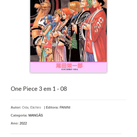
One Piece 3 em 1 - 08
Autor:
Oda, Eiichiro
|
Editora:
PANINI
Categoria:
MANGÁS
Ano:
2022