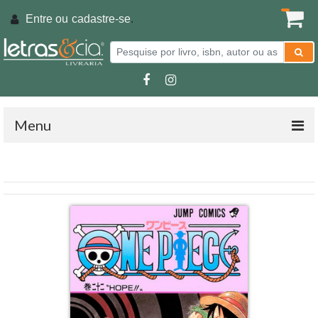
Entre ou
cadastre-se
.
Menu