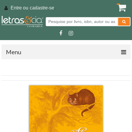
Entre ou
cadastre-se
.
Menu