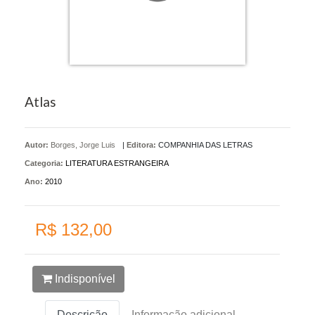
Atlas
Autor:
Borges, Jorge Luis
|
Editora:
COMPANHIA DAS LETRAS
Categoria:
LITERATURA ESTRANGEIRA
Ano:
2010
R$ 132,00
Indisponível
Descrição
Informação adicional