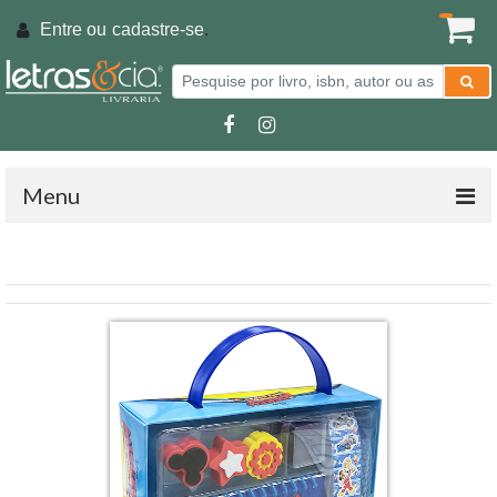
Entre ou
cadastre-se
.
Menu