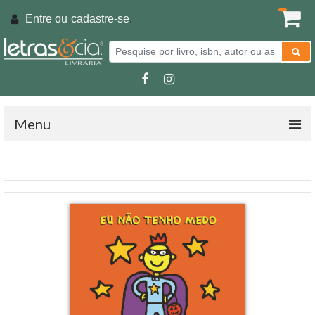
Entre ou
cadastre-se
.
Menu