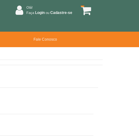
Olá!
Login
Cadastre-se
Faça
ou
Fale Conosco