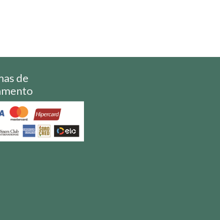
mas de
amento